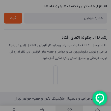
درباره ما
اطلاع از جدیدترین تخفیف ها و رویداد ها
چاپ و حکاکی
تماس با ما
طراحی سه بعدی
ثبت
رشد JTD چگونه اتفاق افتاد
JTD در سال 1371 فعالیت خود را با رویکرد کار آفرینی و اشتغال زایی در زمینه
طراحی و تولید دکوراسیون طلا و جواهر و جعبه های لوکس، زیر نظر اداره کل
میراث فرهنگی و صنایع دستی و گردشگری آغاز نمود.
واحد طراحی و دیجیتال مارکتینگ دکور و جعبه جواهر تهران