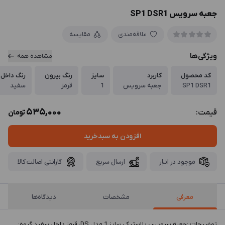
جعبه سرویس SP1 DSR1
علاقه‌مندی
مقایسه
ویژگی‌ها
مشاهده همه
کد محصول
کاربرد
سایز
رنگ بیرون
رنگ داخل
SP1 DSR1
جعبه سرویس
1
قرمز
سفید
535,000
قیمت:
تومان
افزودن به سبدخرید
موجود در انبار
ارسال سریع
گارانتی اصالت کالا
معرفی
مشخصات
دیدگاه‌ها
توضيحات :جعبه سرویس پلاستیکی سایز 1 مدل DS، قرمز داخل سفید گروه: