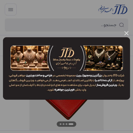
آرایه و جعبه جواهر تهران
/
فهرست محصولات
/
جعبه سرویس SP1 DSR1