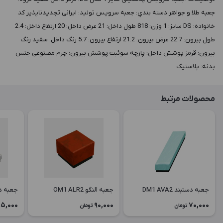
جعبه طلا و جواهر دسته بندي: جعبه سرویس توليد: ایرانی تجدیدناپذیر کد
خانواده: DS سايز: 1 وزن: 818 طول داخل: 21 عرض داخل: 20 ارتفاع داخل: 2.4
طول بيرون: 22.7 عرض بيرون: 21.2 ارتفاع بيرون: 5.7 رنگ داخل: سفید رنگ
بيرون: قرمز پوشش داخل: پارچه سوئبت پوشش بيرون: چرم مصنوعی جنس
بدنه: پلاستیک
محصولات مرتبط
جعبه دستبند DM1 AVA2
جعبه النگو OM1 ALR2
جعبه دستبن
5,000
90,000
70,000
تومان
تومان