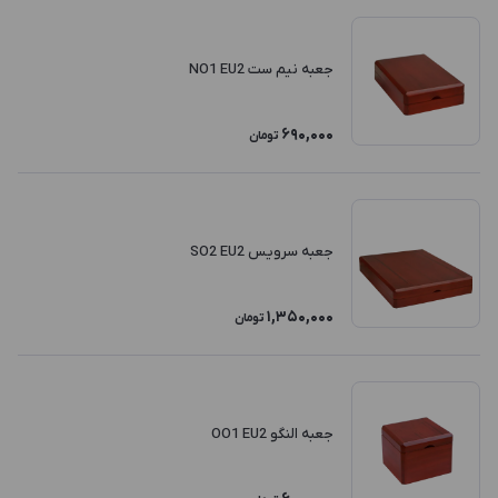
جعبه نیم ست NO1 EU2
690,000
تومان
جعبه سرویس SO2 EU2
1,350,000
تومان
جعبه النگو OO1 EU2