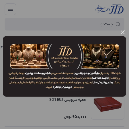
آرایه و جعبه جواهر تهران
/
فروشگاه محصولات
/
انواع مدل محصولات
/
EU2
EU2
فیلتر محصولات
ترتیب نمایش
:
جدیدترین
جعبه سرویس SO1 EU2
950,000
تومان