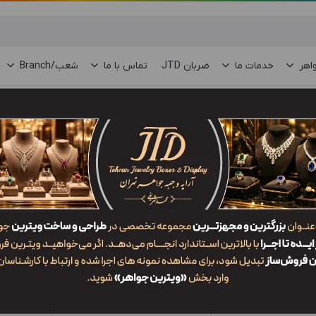
اهر
خدمات ما
ضربان JTD
تماس با ما
شعب/Branch
ات
/
GPR9
جدیدترین
محبوب‌ترین
گران‌ترین
ارزان‌ترین
ایش:
SP1 G
جعبه النگو OP1 GPR9
1,540,000
تومان
تومان