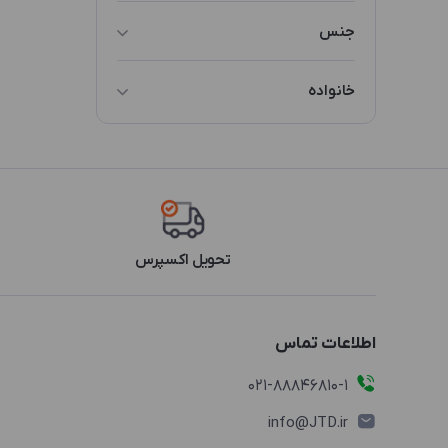
سایز 1
جنس
پلاستیک
خانواده
GPR9
تحویل اکسپرس
اطلاعات تماس
021-88846810-1
info@JTD.ir