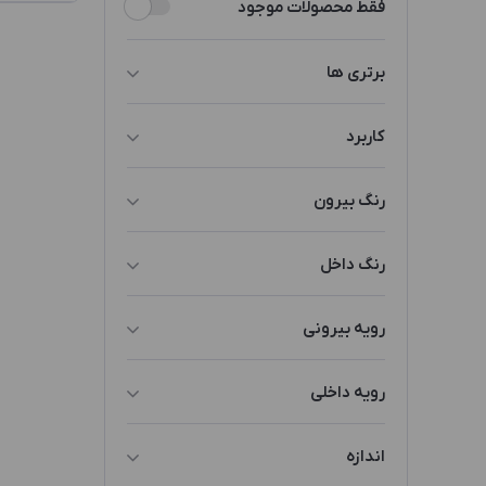
فقط محصولات موجود
برتری ها
مات
کاربرد
النگو
رنگ بیرون
سرویس
قرمز
رنگ داخل
آلبالویی
طوسی
رویه بیرونی
پلاستیک رنگ شده
رویه داخلی
پارچه مخمل
اندازه