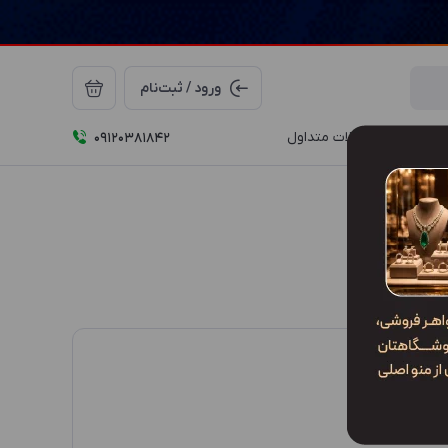
ورود / ثبت‌نام
درباره ما
سوالات متداول
09120381842