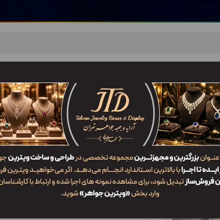
اهر
خدمات ما
ضربان JTD
تماس با ما
شعب/Branch
ات
/
KPS1
جدیدترین
محبوب‌ترین
گران‌ترین
ارزان‌ترین
ایش: