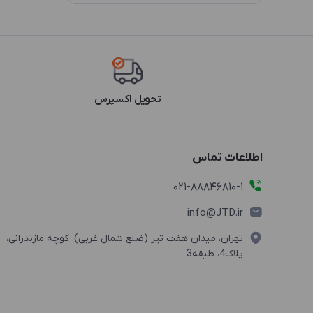
KPS1
تحویل اکسپرس
اطلاعات تماس
021-88846810-1
info@JTD.ir
تهران، میدان هفت تیر (ضلع شمال غربی)، کوچه مازندرانی،
پلاک4، طبقه3