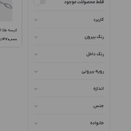
فقط محصولات موجود
کاربرد
کیسه طلا BC1 KPS1
کیسه
رنگ بیرون
470,000
ت
نقره ای
رنگ داخل
سفید
رویه بیرونی
سفید/مشکی
کاغذ گالینگور
اندازه
مقوا
سایز 1
جنس
پارچه
خانواده