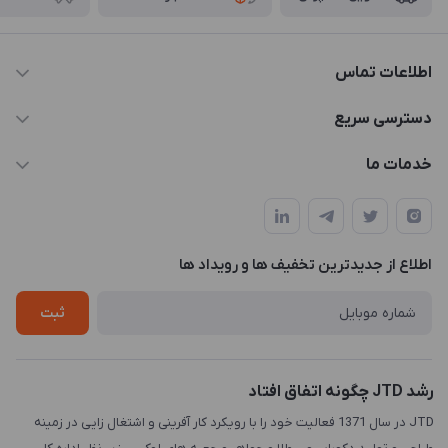
اطلاعات تماس
021-88846810-1
دسترسی سریع
info@JTD.ir
حساب کاربری
خدمات ما
تهران، میدان هفت تیر (ضلع شمال غربی)، کوچه مازندرانی، پلاک4،
مجله فروشگاه
طراحی و توسعه سایت
طبقه3
لیست محصولات
طراحی لوگو
درباره ما
اطلاع از جدیدترین تخفیف ها و رویداد ها
چاپ و حکاکی
تماس با ما
طراحی سه بعدی
ثبت
رشد JTD چگونه اتفاق افتاد
JTD در سال 1371 فعالیت خود را با رویکرد کار آفرینی و اشتغال زایی در زمینه