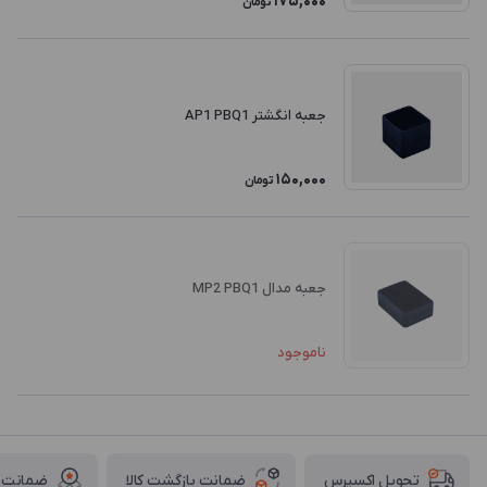
175,000
تومان
جعبه انگشتر AP1 PBQ1
150,000
تومان
جعبه مدال MP2 PBQ1
ناموجود
ضمانت بازگشت کالا
ضمانت ا
تحویل اکسپرس