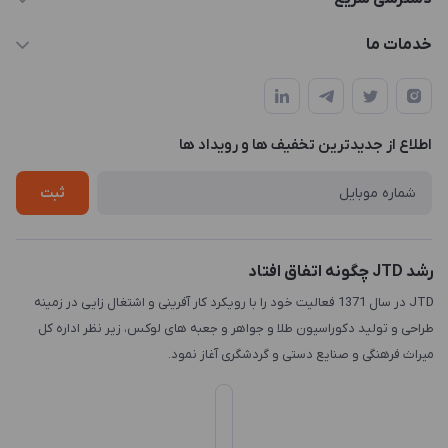
info@JTD.ir
حساب کاربری
خدمات ما
تهران، میدان هفت تیر (ضلع شمال غربی)، کوچه مازندرانی، پلاک4،
مجله فروشگاه
طراحی و توسعه سایت
طبقه3
لیست محصولات
طراحی لوگو
درباره ما
اطلاع از جدیدترین تخفیف ها و رویداد ها
چاپ و حکاکی
تماس با ما
طراحی سه بعدی
ثبت
رشد JTD چگونه اتفاق افتاد
JTD در سال 1371 فعالیت خود را با رویکرد کار آفرینی و اشتغال زایی در زمینه
طراحی و تولید دکوراسیون طلا و جواهر و جعبه های لوکس، زیر نظر اداره کل
میراث فرهنگی و صنایع دستی و گردشگری آغاز نمود.