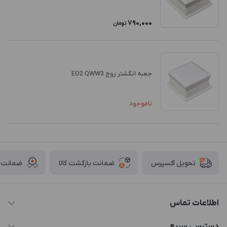
790,000
تومان
جعبه انگشتر زوج EO2 QWW3
ناموجود
ضمانت بازگشت کالا
ضمانت ا
تحویل اکسپرس
اطلاعات تماس
021-88846810-1
دسترسی سریع