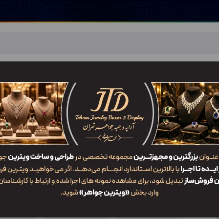
اهر
خدمات ما
ضربان JTD
تماس با ما
شعب/Branch
جعبه دستبند DO1 QWW3
ویژگی‌ها
کد محصول
کاربرد
سایز
DO1 QWW3
جعبه دستبند
1