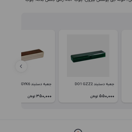
جعبه دستبند DO1 GZZ2
جعبه دستبند DP1 GYK6
350,000
550,000
تومان
تومان