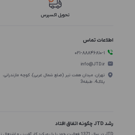
تحویل اکسپرس
اطلاعات تماس
021-88846810-1
info@JTD.ir
تهران، میدان هفت تیر (ضلع شمال غربی)، کوچه مازندرانی،
پلاک4، طبقه3
رشد JTD چگونه اتفاق افتاد
JTD در سال 1371 فعالیت خود را با رویکرد کار آفرینی