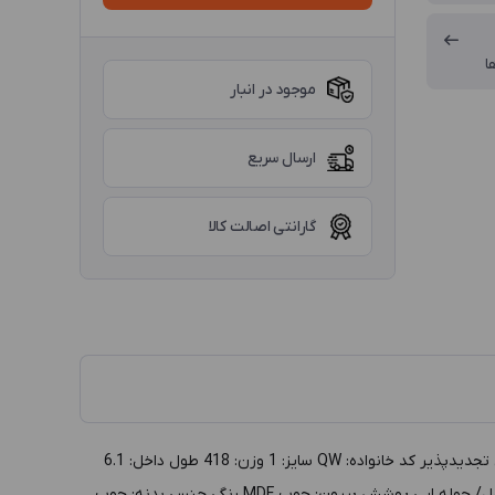
ا
موجود در انبار
ارسال سریع
گارانتی اصالت کالا
توضيحات :جعبه دستبند چوبی سایز 1 مدل QW، سفید داخل کرم (براق-اکلیلی) گروه: جعبه طلا و جواهر دسته بندي: جعبه دستبند توليد: ایرانی تجدیدپذیر کد خانواده: QW سايز: 1 وزن: 418 طول داخل: 6.1