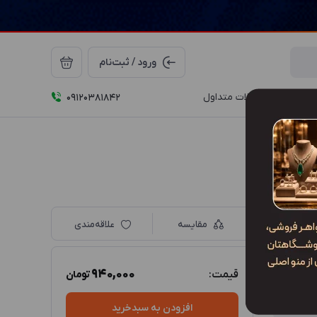
ورود / ثبت‌نام
درباره ما
سوالات متداول
09120381842
مقایسه
علاقه‌مندی
940,000
قیمت:
تومان
افزودن به سبدخرید