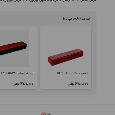
محصولات مرتبط
جعبه دستبند DP1 LKP
جعبه دستبند DP1 LKM2
350,000
380,000
تومان
تومان