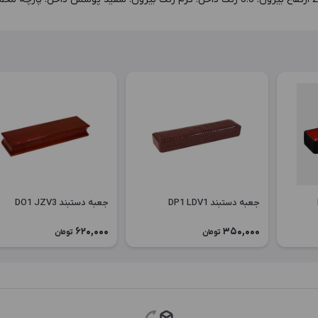
جعبه دستبند DP1 LDV1
جعبه دستبند DO1 JZV3
620,000
350,000
تومان
تومان