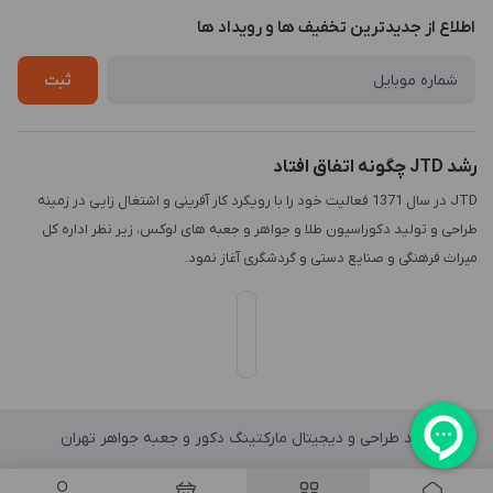
درباره ما
اطلاع از جدیدترین تخفیف ها و رویداد ها
چاپ و حکاکی
تماس با ما
طراحی سه بعدی
ثبت
رشد JTD چگونه اتفاق افتاد
JTD در سال 1371 فعالیت خود را با رویکرد کار آفرینی و اشتغال زایی در زمینه
طراحی و تولید دکوراسیون طلا و جواهر و جعبه های لوکس، زیر نظر اداره کل
میراث فرهنگی و صنایع دستی و گردشگری آغاز نمود.
واحد طراحی و دیجیتال مارکتینگ دکور و جعبه جواهر تهران