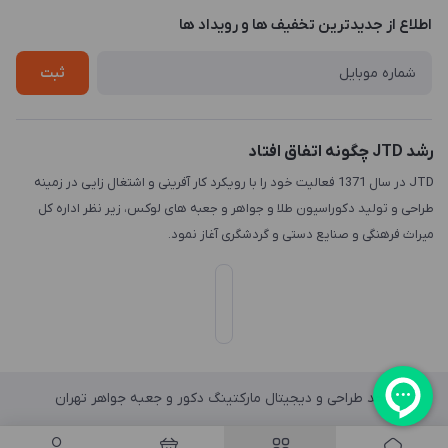
درباره ما
اطلاع از جدیدترین تخفیف ها و رویداد ها
چاپ و حکاکی
تماس با ما
طراحی سه بعدی
ثبت
رشد JTD چگونه اتفاق افتاد
JTD در سال 1371 فعالیت خود را با رویکرد کار آفرینی و اشتغال زایی در زمینه
طراحی و تولید دکوراسیون طلا و جواهر و جعبه های لوکس، زیر نظر اداره کل
میراث فرهنگی و صنایع دستی و گردشگری آغاز نمود.
واحد طراحی و دیجیتال مارکتینگ دکور و جعبه جواهر تهران