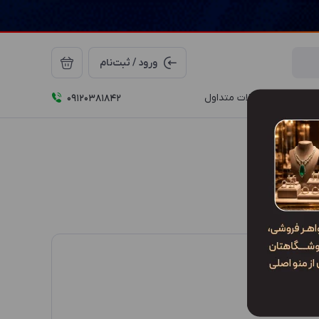
ورود / ثبت‌نام
درباره ما
سوالات متداول
09120381842