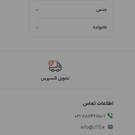
سایز 3
جنس
چوب
خانواده
ZLW2
تحویل اکسپرس
اطلاعات تماس
021-88846810-1
info@JTD.ir