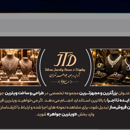
اهر
خدمات ما
ضربان JTD
تماس با ما
شعب/Branch
ات
/
ZLW2
جدیدترین
محبوب‌ترین
گران‌ترین
ارزان‌ترین
ایش: