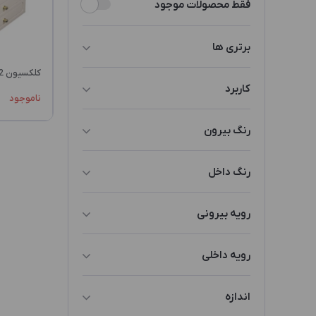
فقط محصولات موجود
برتری ها
کلکسیون KO3 ZLW2
آیینه دار
کاربرد
ناموجود
براق
جعبه طلا و جواهرات
کشو دار
رنگ بیرون
دیوایدر/تقسیم کننده
سفید
رنگ داخل
قفل دار
مشکی
رویه بیرونی
سفید/مشکی
چوب رنگ شده
رویه داخلی
پارچه جاسمین
اندازه