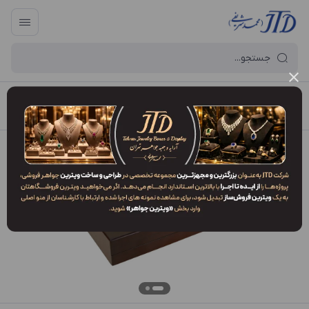
آرایه و جعبه جواهر تهران
/
فهرست محصولات
/
کلکسیون KEO1 EFV3