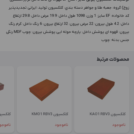
زوج) گروه: جعبه طلا و جواهر دسته بندي: کلکسیون توليد: ایرانی تجدیدپذیر
کد خانواده: EF سايز: 1 وزن: 1098 طول داخل: 19.9 عرض داخل: 29.8 ارتفاع
داخل: 4.2 طول بيرون: 22 عرض بيرون: 32 ارتفاع بيرون: 6 رنگ داخل: کرم رنگ
بيرون: قهوه ای پوشش داخل: پارچه حوله ایی پوشش بيرون: چوب MDF رنگی
جنس بدنه: چوب
محصولات مرتبط
کلکسیون KAO1 RBV3
کلکسیون KMO1 RBV3
کلکسیون OGL1
ناموجود
ناموجود
ناموجو