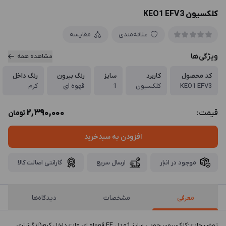
کلکسیون KEO1 EFV3
علاقه‌مندی
مقایسه
ویژگی‌ها
مشاهده همه
کد محصول
کاربرد
سایز
رنگ بیرون
رنگ داخل
KEO1 EFV3
کلکسیون
1
قهوه ای
کرم
2,390,000
قیمت:
تومان
افزودن به سبدخرید
موجود در انبار
ارسال سریع
گارانتی اصالت کالا
معرفی
مشخصات
دیدگاه‌ها
توضيحات :کلکسیون چوبی سایز 1مدل EF قهواه ای مات داخل کرم(انگشتری