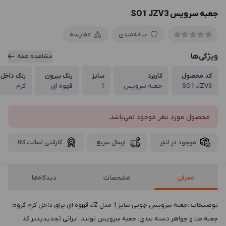
جعبه سرویس SO1 JZV3
علاقه‌مندی
مقایسه
ویژگی‌ها
مشاهده همه
کد محصول
کاربرد
سایز
رنگ بیرون
رنگ داخل
SO1 JZV3
جعبه سرویس
1
قهوه ای
کرم
محصول مورد نظر موجود نمی‌باشد.
موجود در انبار
ارسال سریع
گارانتی اصالت کالا
معرفی
مشخصات
دیدگاه‌ها
توضيحات :جعبه سرویس چوبی سایز 1 مدل JZ قهوه ای براق داخل کرم گروه:
جعبه طلا و جواهر دسته بندي: جعبه سرویس توليد: ایرانی تجدیدپذیر کد