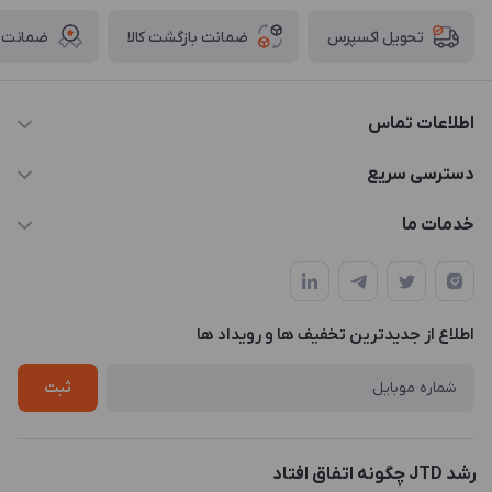
ضمانت بازگشت کالا
ضمانت ا
تحویل اکسپرس
اطلاعات تماس
021-88846810-1
دسترسی سریع
info@JTD.ir
حساب کاربری
خدمات ما
تهران، میدان هفت تیر (ضلع شمال غربی)، کوچه مازندرانی، پلاک4،
مجله فروشگاه
طراحی و توسعه سایت
طبقه3
لیست محصولات
طراحی لوگو
درباره ما
اطلاع از جدیدترین تخفیف ها و رویداد ها
چاپ و حکاکی
تماس با ما
طراحی سه بعدی
ثبت
رشد JTD چگونه اتفاق افتاد