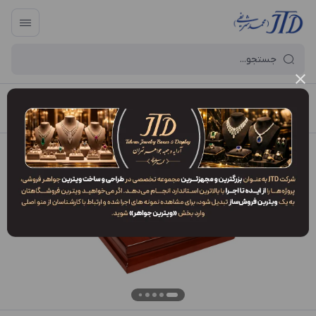
آرایه و جعبه جواهر تهران
/
فهرست محصولات
/
جعبه سرویس SO1 JZV3