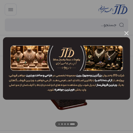
آرایه و جعبه جواهر تهران
/
فهرست محصولات
/
جعبه مدال MP1 LWV3