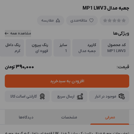
جعبه مدال MP1 LWV3
علاقه‌مندی
مقایسه
ویژگی‌ها
مشاهده همه
کد محصول
کاربرد
سایز
رنگ بیرون
رنگ داخل
MP1 LWV3
جعبه مدال
1
قهوه ای
کرم
390,000
قیمت:
تومان
افزودن به سبدخرید
موجود در انبار
ارسال سریع
گارانتی اصالت کالا
معرفی
مشخصات
دیدگاه‌ها
توضيحات :جعبه مدال پلاستیکی سایز 1 مدل LW قهوه ای داخل کرم گروه: جعبه