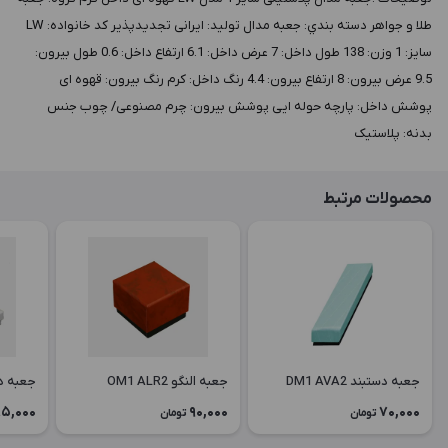
طلا و جواهر دسته بندي: جعبه مدال توليد: ایرانی تجدیدپذیر کد خانواده: LW
سايز: 1 وزن: 138 طول داخل: 7 عرض داخل: 6.1 ارتفاع داخل: 0.6 طول بيرون:
9.5 عرض بيرون: 8 ارتفاع بيرون: 4.4 رنگ داخل: کرم رنگ بيرون: قهوه ای
پوشش داخل: پارچه حوله ایی پوشش بيرون: چرم مصنوعی/ چوب جنس
بدنه: پلاستیک
محصولات مرتبط
جعبه دستبند DM1 AVA2
جعبه النگو OM1 ALR2
جعبه دستبن
5,000
90,000
70,000
تومان
تومان