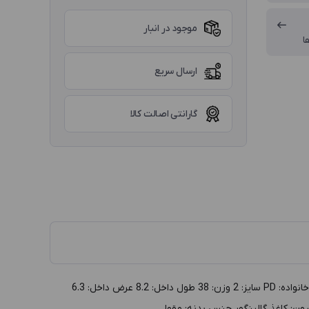
موجود در انبار
ا
ارسال سریع
گارانتی اصالت کالا
توضيحات :جعبه مدال مقوایی طلایی سایز 2 مدل PD داخل مشکی گروه: جعبه طلا و جواهر دسته بندي: جعبه مدال توليد: ایرانی تجدیدپذیر کد خانواده: PD سايز: 2 وزن: 38 طول داخل: 8.2 عرض داخل: 6.3