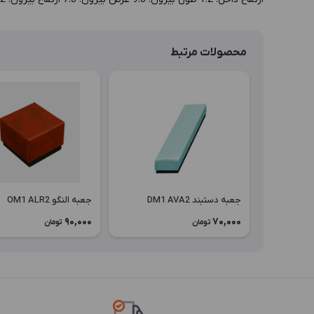
محصولات مرتبط
جعبه دستبند DM1 AVA2
جعبه النگو OM1 ALR2
90,000
70,000
تومان
تومان