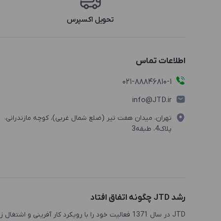
تحویل اکسپرس
اطلاعات تماس
021-88846810-1
info@JTD.ir
تهران، میدان هفت تیر (ضلع شمال غربی)، کوچه مازندرانی،
پلاک4، طبقه3
رشد JTD چگونه اتفاق افتاد
JTD در سال 1371 فعالیت خود را با رویکرد کار آفرینی