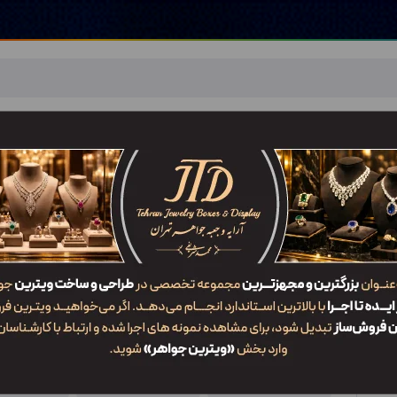
اهر
خدمات ما
ضربان JTD
تماس با ما
شعب/Branch
جعبه مدال MM2 PDG2
ویژگی‌ها
کد محصول
کاربرد
سایز
MM2 PDG2
جعبه مدال
2