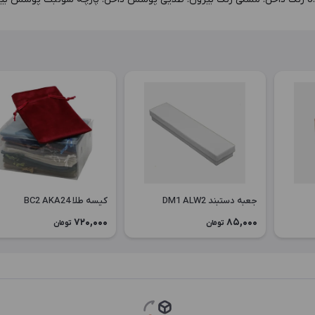
جعبه دستبند DM1 ALW2
کیسه طلا BC2 AKA24
720,000
85,000
تومان
تومان