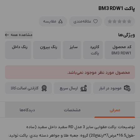
پاکت BM3 RDW1
علاقه‌مندی
مقایسه
ویژگی‌ها
مشاهده همه
کد محصول
کاربرد
سایز
رنگ بیرون
رنگ داخل
BM3 RDW1
پاکت
محصول مورد نظر موجود نمی‌باشد.
موجود در انبار
ارسال سریع
گارانتی اصالت کالا
معرفی
مشخصات
دیدگاه‌ها
توضيحات :پاکت مقوایی سایز 3 مدل RD سفید داخل سفید (ساده
-طول16.5*عرض7*ارتفاع20) گروه: جعبه طلا و جواهر دسته بندي: پاکت توليد: