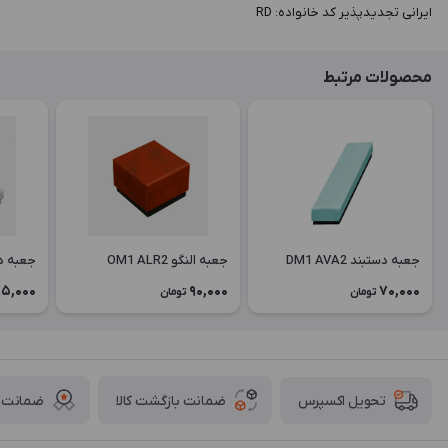
ایرانی تجدیدپذیر کد خانواده: RD
محصولات مرتبط
جعبه دستبند DM1 AVA2
جعبه النگو OM1 ALR2
جعبه دستبن
5,000
90,000
70,000
تومان
تومان
ضمانت بازگشت کالا
ضمانت ا
تحویل اکسپرس