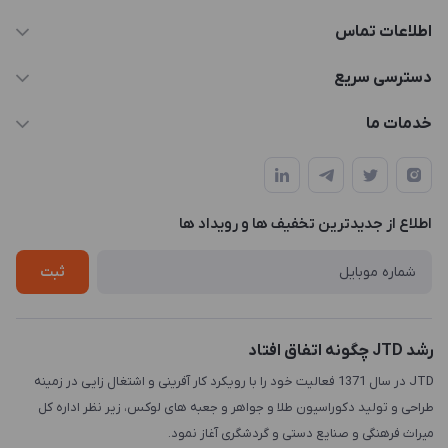
اطلاعات تماس
021-88846810-1
دسترسی سریع
info@JTD.ir
حساب کاربری
خدمات ما
تهران، میدان هفت تیر (ضلع شمال غربی)، کوچه مازندرانی، پلاک4،
مجله فروشگاه
طراحی و توسعه سایت
طبقه3
لیست محصولات
طراحی لوگو
درباره ما
اطلاع از جدیدترین تخفیف ها و رویداد ها
چاپ و حکاکی
تماس با ما
طراحی سه بعدی
ثبت
رشد JTD چگونه اتفاق افتاد
JTD در سال 1371 فعالیت خود را با رویکرد کار آفرینی و اشتغال زایی در زمینه
طراحی و تولید دکوراسیون طلا و جواهر و جعبه های لوکس، زیر نظر اداره کل
میراث فرهنگی و صنایع دستی و گردشگری آغاز نمود.