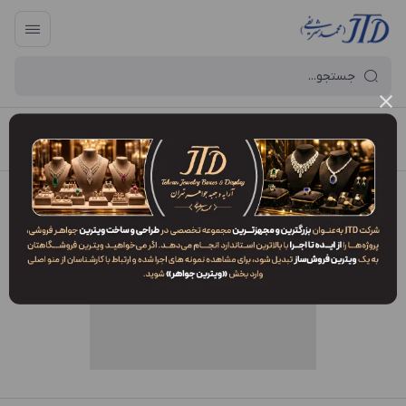
آرایه و جعبه جواهر تهران
/
فهرست محصولات
/
پاکت BM3 RDW1