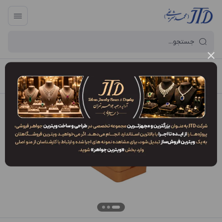
آرایه و جعبه جواهر تهران
/
فهرست محصولات
/
جعبه مدال MO2 SPC2