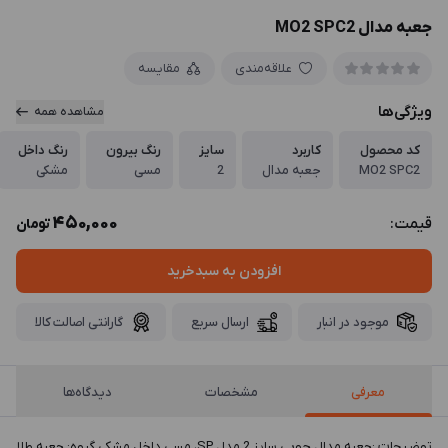
جعبه مدال MO2 SPC2
علاقه‌مندی
مقایسه
ویژگی‌ها
مشاهده همه
کد محصول
کاربرد
سایز
رنگ بیرون
رنگ داخل
MO2 SPC2
جعبه مدال
2
مسی
مشکی
450,000
قیمت:
تومان
افزودن به سبدخرید
موجود در انبار
ارسال سریع
گارانتی اصالت کالا
معرفی
مشخصات
دیدگاه‌ها
توضيحات :جعبه مدال چوبی سایز 2 مدل SP، مسی داخل مشکی گروه: جعبه طلا