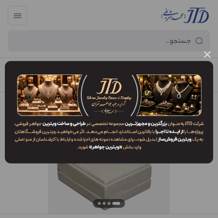
آرایه و جعبه جواهر تهران
/
فهرست محصولات
/
جعبه مدال MP1 VKK3