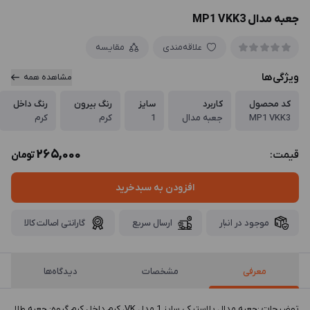
جعبه مدال MP1 VKK3
علاقه‌مندی
مقایسه
ویژگی‌ها
مشاهده همه
کد محصول
کاربرد
سایز
رنگ بیرون
رنگ داخل
MP1 VKK3
جعبه مدال
1
کرم
کرم
265,000
قیمت:
تومان
افزودن به سبدخرید
موجود در انبار
ارسال سریع
گارانتی اصالت کالا
معرفی
مشخصات
دیدگاه‌ها
توضيحات :جعبه مدال پلاستیکی سایز 1 مدل VK، کرم داخل کرم گروه: جعبه طلا