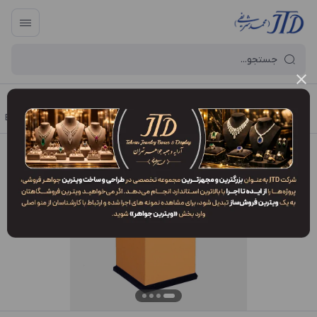
آرایه و جعبه جواهر تهران
/
فهرست محصولات
/
جعبه انگشتر زوج EO2 WFN2