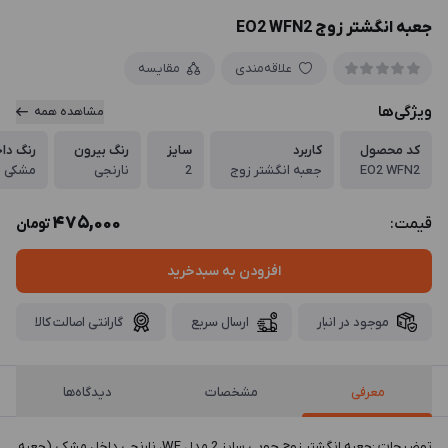
جعبه انگشتر زوج EO2 WFN2
علاقه‌مندی
مقایسه
ویژگی‌ها
مشاهده همه
کد محصول
کاربرد
سایز
رنگ بیرون
رنگ دا
EO2 WFN2
جعبه انگشتر زوج
2
نارنجی
مشکی
475,000
قیمت:
تومان
افزودن به سبدخرید
موجود در انبار
ارسال سریع
گارانتی اصالت کالا
معرفی
مشخصات
دیدگاه‌ها
توضيحات :جعبه انگشتر زوج چوبی سایز 2 مدل WF، نارنجی داخل مشکی (جعبه