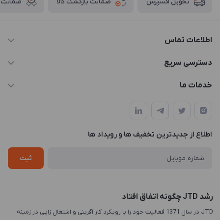
ضمانت بازگشت کالا
ضمانت ا
تحویل اکسپرس
اطلاعات تماس
021-88846810-1
دسترسی سریع
info@JTD.ir
حساب کاربری
خدمات ما
تهران، میدان هفت تیر (ضلع شمال غربی)، کوچه مازندرانی، پلاک4،
مجله فروشگاه
طراحی و توسعه سایت
طبقه3
لیست محصولات
طراحی لوگو
درباره ما
اطلاع از جدیدترین تخفیف ها و رویداد ها
چاپ و حکاکی
تماس با ما
طراحی سه بعدی
ثبت
رشد JTD چگونه اتفاق افتاد
JTD در سال 1371 فعالیت خود را با رویکرد کار آفرینی و اشتغال زایی در زمینه