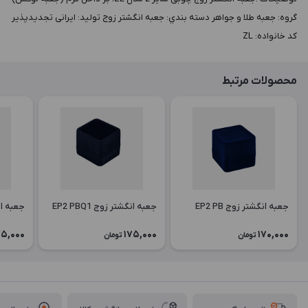
گروه: جعبه طلا و جواهر دسته بندي: جعبه انگشتر زوج توليد: ایرانی تجدیدپذیر
کد خانواده: ZL
محصولات مرتبط
جعبه انگشتر زوج EP2 PB
جعبه انگشتر زوج EP2 PBQ1
جعبه انگش
75,000
175,000
170,000
تومان
تومان