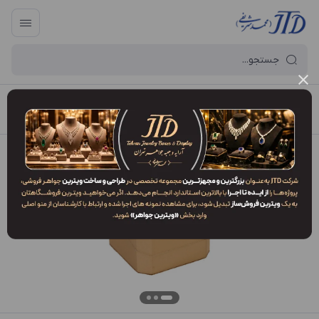
آرایه و جعبه جواهر تهران
/
فهرست محصولات
/
جعبه انگشتر زوج EO2 ZLJ3