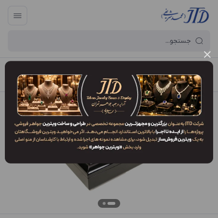
آرایه و جعبه جواهر تهران
/
فهرست محصولات
/
کلکسیون KO1 BLM3