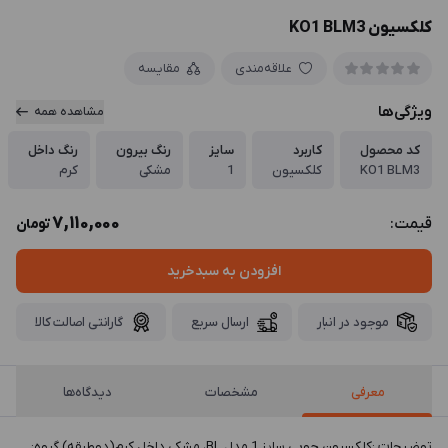
کلکسیون KO1 BLM3
علاقه‌مندی
مقایسه
ویژگی‌ها
مشاهده همه
کد محصول
کاربرد
سایز
رنگ بیرون
رنگ داخل
KO1 BLM3
کلکسیون
1
مشکی
کرم
7,110,000
قیمت:
تومان
افزودن به سبدخرید
موجود در انبار
ارسال سریع
گارانتی اصالت کالا
معرفی
مشخصات
دیدگاه‌ها
توضيحات :کلکسیون چوبی سایز 1 مدل BL، مشکی داخل کرم(دوطبقه) گروه: