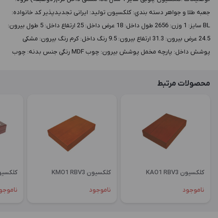
جعبه طلا و جواهر دسته بندي: کلکسیون توليد: ایرانی تجدیدپذیر کد خانواده:
BL سايز: 1 وزن: 2656 طول داخل: 18 عرض داخل: 25 ارتفاع داخل: 5 طول بيرون:
24.5 عرض بيرون: 31.3 ارتفاع بيرون: 9.5 رنگ داخل: کرم رنگ بيرون: مشکی
پوشش داخل: پارچه مخمل پوشش بيرون: چوب MDF رنگی جنس بدنه: چوب
محصولات مرتبط
کلکسیون KAO1 RBV3
کلکسیون KMO1 RBV3
کلکسیون OGL1
ناموجود
ناموجود
ناموجو