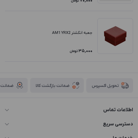
70,000
تومان
جعبه انگشتر AM1 YRX2
35,000
تومان
ضمانت بازگشت کالا
ضمانت ا
تحویل اکسپرس
اطلاعات تماس
021-88846810-1
دسترسی سریع
info@JTD.ir
حساب کاربری