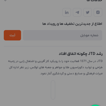
خدمات ما
تهران، میدان هفت تیر (ضلع شمال غربی)، کوچه مازندرانی، پلاک4،
مجله فروشگاه
طراحی و توسعه سایت
طبقه3
لیست محصولات
طراحی لوگو
درباره ما
اطلاع از جدیدترین تخفیف ها و رویداد ها
چاپ و حکاکی
تماس با ما
طراحی سه بعدی
ثبت
رشد JTD چگونه اتفاق افتاد
JTD در سال 1371 فعالیت خود را با رویکرد کار آفرینی و اشتغال زایی در زمینه
طراحی و تولید دکوراسیون طلا و جواهر و جعبه های لوکس، زیر نظر اداره کل
میراث فرهنگی و صنایع دستی و گردشگری آغاز نمود.