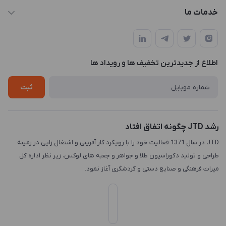
info@JTD.ir
حساب کاربری
خدمات ما
تهران، میدان هفت تیر (ضلع شمال غربی)، کوچه مازندرانی، پلاک4،
مجله فروشگاه
طراحی و توسعه سایت
طبقه3
لیست محصولات
طراحی لوگو
درباره ما
اطلاع از جدیدترین تخفیف ها و رویداد ها
چاپ و حکاکی
تماس با ما
طراحی سه بعدی
ثبت
رشد JTD چگونه اتفاق افتاد
JTD در سال 1371 فعالیت خود را با رویکرد کار آفرینی و اشتغال زایی در زمینه
طراحی و تولید دکوراسیون طلا و جواهر و جعبه های لوکس، زیر نظر اداره کل
میراث فرهنگی و صنایع دستی و گردشگری آغاز نمود.