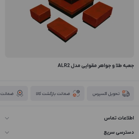
جعبه طلا و جواهر مقوایی مدل ALR2
ضمانت بازگشت کالا
ضمانت ا
تحویل اکسپرس
اطلاعات تماس
021-88846810-1
دسترسی سریع