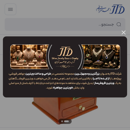
آرایه و جعبه جواهر تهران
/
فهرست محصولات
/
کلکسیون KO1 DKV3