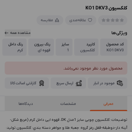
کلکسیون KO1 DKV3
علاقه‌مندی
مقایسه
ویژگی‌ها
مشاهده همه
کد محصول
کاربرد
سایز
رنگ بیرون
رنگ داخل
KO1 DKV3
کلکسیون
1
قهوه ای
کرم
محصول مورد نظر موجود نمی‌باشد.
موجود در انبار
ارسال سریع
گارانتی اصالت کالا
معرفی
مشخصات
دیدگاه‌ها
توضيحات :کلکسیون چوبی سایز 1مدل DK، قهوه ایی داخل کرم (مربع شکل-
آینه دار-دوطبقه-قفل رمز گروه: جعبه طلا و جواهر دسته بندي: کلکسیون توليد: