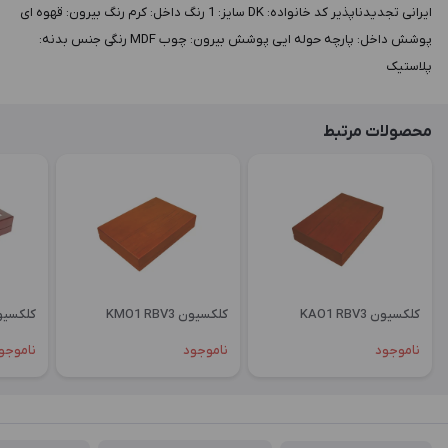
ایرانی تجدیدناپذیر کد خانواده: DK سايز: 1 رنگ داخل: کرم رنگ بيرون: قهوه ای
پوشش داخل: پارچه حوله ایی پوشش بيرون: چوب MDF رنگی جنس بدنه:
پلاستیک
محصولات مرتبط
کلکسیون KAO1 RBV3
کلکسیون KMO1 RBV3
کلکسیون OGL1
ناموجود
ناموجود
ناموجو