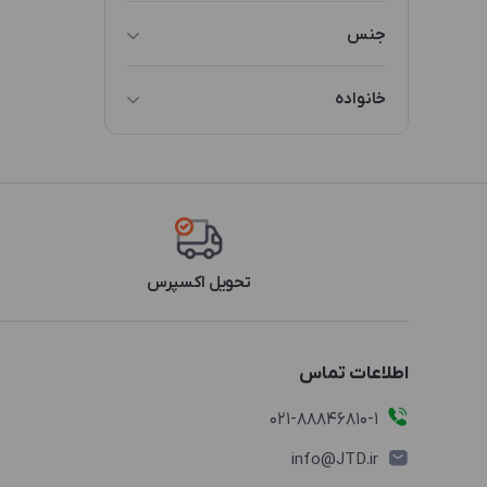
سایز 1
جنس
سایز 2
چوب
سایز 3
خانواده
مقوا
نامشخص
ZLJ3
تحویل اکسپرس
اطلاعات تماس
021-88846810-1
info@JTD.ir