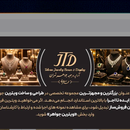
اهر
خدمات ما
ضربان JTD
تماس با ما
شعب/Branch
ات
/
ZLJ3
جدیدترین
محبوب‌ترین
گران‌ترین
ارزان‌ترین
ایش: