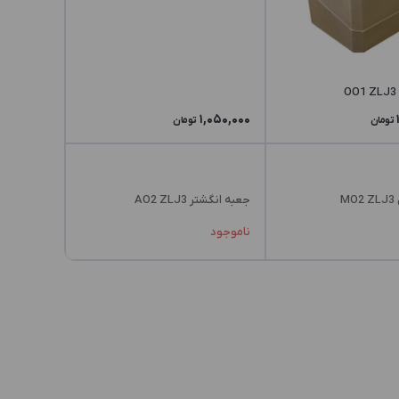
1,050,000
تومان
تومان
M
جعبه انگشتر AO2 ZLJ3
ناموجود