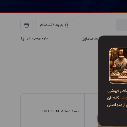
ورود / ثبت‌نام
درباره ما
سوالات متداول
09120381842
جعبه دستبند DO1 ZLJ3